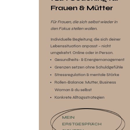
Frauen & Mütter
Für Frauen, die sich selbst wieder in
den Fokus stellen wollen.
Individuelle Begleitung, die sich deiner
Lebenssituation anpasst – nicht
umgekehrt. Online oder in Person.
Gesundheits- & Energiemanagement
Grenzen setzen ohne Schuldgefühle
Stressregulation & mentale Stärke
Rollen-Balance: Mutter, Business
Woman & du selbst
Konkrete Alltagsstrategien
MEIN
ERSTGESPRÄCH