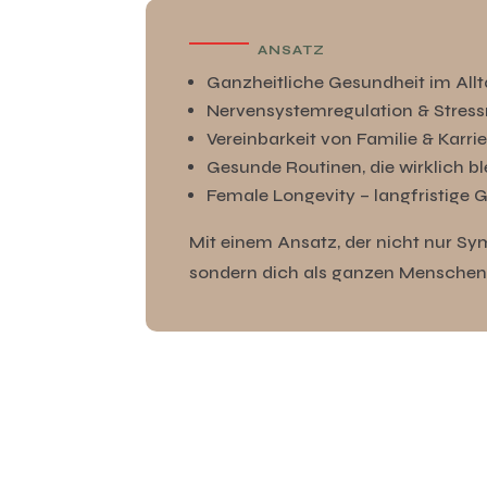
ANSATZ
Ganzheitliche Gesundheit im All
Nervensystemregulation & Stre
Vereinbarkeit von Familie & Karri
Gesunde Routinen, die wirklich b
Female Longevity – langfristige 
Mit einem Ansatz, der nicht nur S
sondern dich als ganzen Menschen 