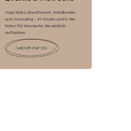
Yoga Nidra, Breathwork, Waldbaden
und Journaling – im Studio und in der
Natur. Für Momente, die wirklich
auftanken.
MEHR INFOS