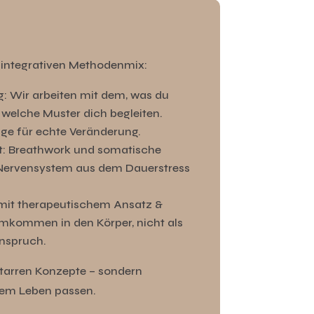
m integrativen Methodenmix:
 Wir arbeiten mit dem, was du
 welche Muster dich begleiten.
age für echte Veränderung.
t: Breathwork und somatische
 Nervensystem aus dem Dauerstress
 mit therapeutischem Ansatz &
mkommen in den Körper, nicht als
anspruch.
tarren Konzepte – sondern
nem Leben passen.