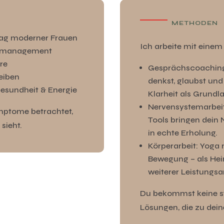
METHODEN
tag moderner Frauen
Ich arbeite mit eine
ssmanagement
ere
Gesprächscoaching:
leiben
denkst, glaubst und
Gesundheit & Energie
Klarheit als Grundl
Nervensystemarbei
ymptome betrachtet,
Tools bringen dein
sieht.
in echte Erholung.
Körperarbeit: Yoga
Bewegung – als Hei
weiterer Leistungs
Du bekommst keine s
Lösungen, die zu dei