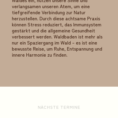
Waldes ein, nutzen unsere Sinne und
verlangsamen unseren Atem, um eine
tiefgreifende Verbindung zur Natur
herzustellen. Durch diese achtsame Praxis
können Stress reduziert, das Immunsystem
gestärkt und die allgemeine Gesundheit
verbessert werden. Waldbaden ist mehr als
nur ein Spaziergang im Wald – es ist eine
bewusste Reise, um Ruhe, Entspannung und
innere Harmonie zu finden.
NÄCHSTE TERMINE